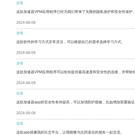
游客
这款加速器VPM应用程序已经为我们带来了无限的隐私保护和安全性保护
2024-08-09
游客
这款软件的学习方式非常灵活，可以根据自己的需求选择学习方式。
2024-08-09
游客
这款加速器VPM应用程序可以给你提供最高速度和安全性的连接，并帮助
2024-08-09
游客
这款加速器app的安全性有待提高，可以加强防护措施，比如增加双重验证
2024-08-09
游客
这款app就像我的社交平台，让我能够与志同道合的朋友一起交流。