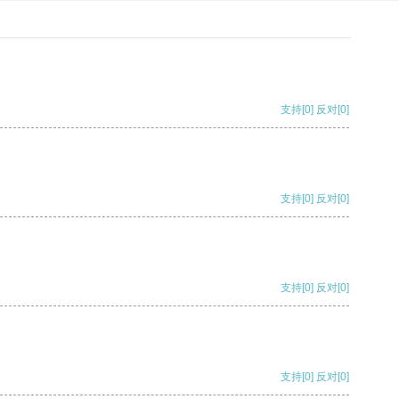
支持
[0]
反对
[0]
支持
[0]
反对
[0]
支持
[0]
反对
[0]
支持
[0]
反对
[0]