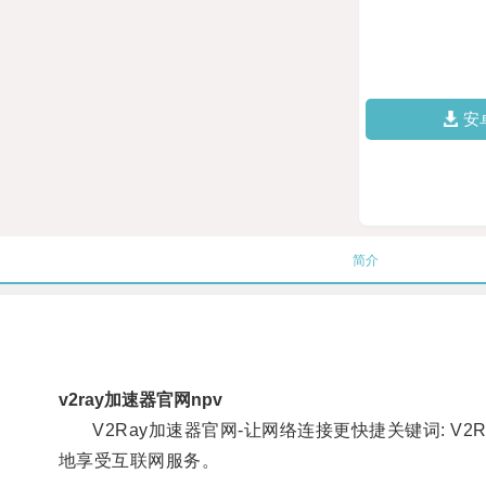
安
简介
v2ray加速器官网npv
V2Ray加速器官网-让网络连接更快捷关键词: V2R
地享受互联网服务。