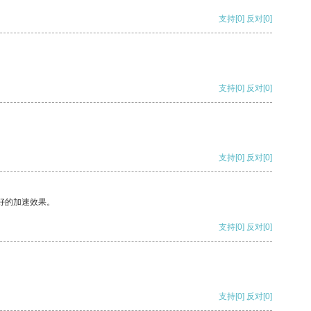
支持
[0]
反对
[0]
支持
[0]
反对
[0]
支持
[0]
反对
[0]
好的加速效果。
支持
[0]
反对
[0]
支持
[0]
反对
[0]