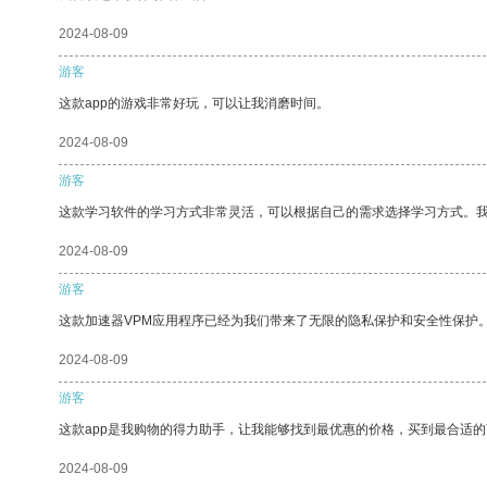
2024-08-09
游客
这款app的游戏非常好玩，可以让我消磨时间。
2024-08-09
游客
这款学习软件的学习方式非常灵活，可以根据自己的需求选择学习方式。
2024-08-09
游客
这款加速器VPM应用程序已经为我们带来了无限的隐私保护和安全性保护
2024-08-09
游客
这款app是我购物的得力助手，让我能够找到最优惠的价格，买到最合适
2024-08-09